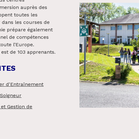
mmersion auprès des
ppent toutes les
 dans les courses de
émie prépare également
ionnel de compétences
toute l’Europe.
5 est de 103 apprenants.
NTES
ier d'Entraînement
 Soigneur
 et Gestion de