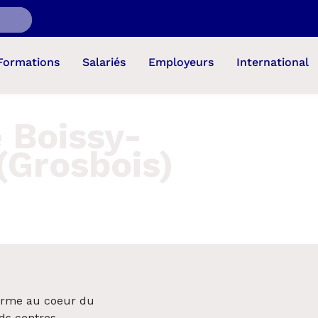
Formations
Salariés
Employeurs
International
 Boissy-
(Grosbois)
orme au coeur du
ds centres