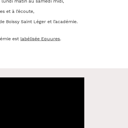
 lundi matin au samedi midi,
s et à l’écoute,
de Boissy Saint Léger et l’académie.
démie est
labélisée Equures
.