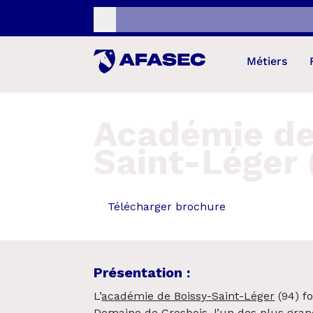
Recherche...
Métiers
Académie de
Saint-Léger 
Télécharger brochure
Présentation :
L’
académie de Boissy-Saint-Léger
(94) f
Domaine de Grosbois, l’un des plus gran