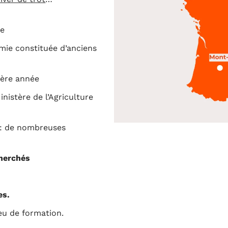
le
ie constituée d’anciens
ière année
inistère de l’Agriculture
: de nombreuses
cherchés
es.
ieu de formation.