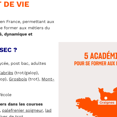
 DE VIE
en France, permettant aux
se former aux métiers du
é, dynamique et
SEC ?
lycée, post bac, adultes
Cabriès
(trot/galop),
lop),
Grosbois
(trot),
Mont-
’école
iers dans les courses
,
palefrenier soigneur
,
lad
iver de trot
…