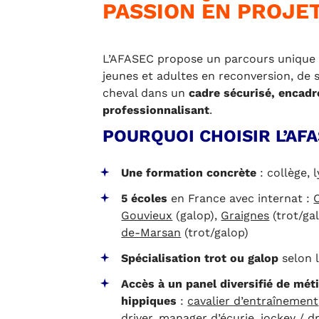
PASSION EN PROJET
L’AFASEC propose un parcours unique 
jeunes et adultes en reconversion, de 
cheval dans un
cadre sécurisé, encadr
professionnalisant
.
POURQUOI CHOISIR L’AFA
Une formation concrète
: collège, 
5 écoles
en France avec internat :
Gouvieux
(galop),
Graignes
(trot/ga
de-Marsan
(trot/galop)
Spécialisation trot ou galop
selon l
Accès à un panel diversifié de mét
hippiques
:
cavalier d’entraînement
driver
,
manager d’écurie
,
jockey / dr