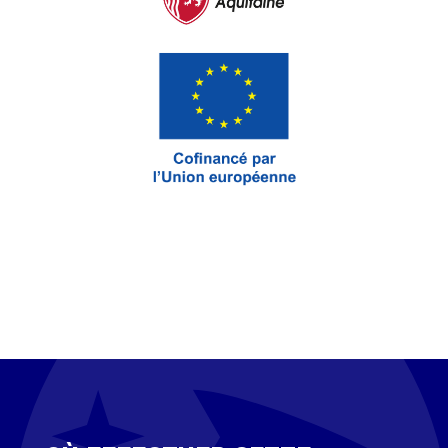
en compte des troubles des
apprentissages (DYS), valorisation des
soft skills…