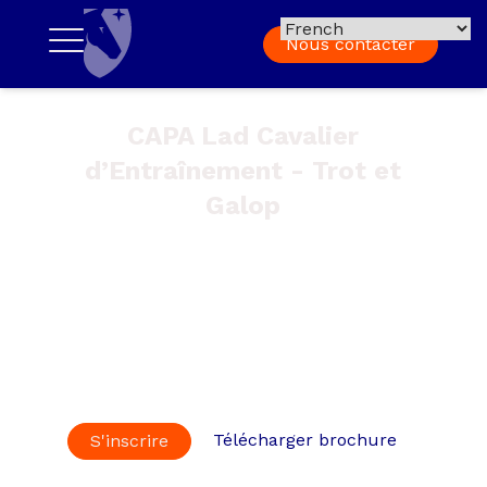
Nous contacter
CAPA Lad Cavalier
d’Entraînement - Trot et
Galop
Certificat d’Aptitude Professionnelle Agricole Lad
Cavalier d’Entraînement Certification de niveau 3,
enregistrée au RNCP suite à la décision de la
commission de la certification professionnelle du
18/12/2023 sous le n°
RNCP38387
et délivrée par le
ministère de l’Agriculture et de la Souveraineté
Alimentaire.
Télécharger brochure
S'inscrire