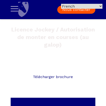
Nous contacter
Licence Jockey / Autorisation
de monter en courses (au
galop)
Cette formation permet de se préparer à l’obtention
de l’agrément professionnel reconnu par le Code des
Courses au Galop et délivré par France Galop.
Télécharger brochure