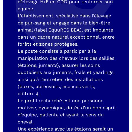
d’élevage H/F en CDD pour renforcer son
loc
équipe.
l’a
L’établissement, spécialisé dans l’élevage
str
de pur-sang et engagé dans le bien-être
etc
animal (label EquuRES BEA), est implanté
Le
dans un cadre naturel exceptionnel, entre
che
forêts et zones protégées.
av
Le poste consiste à participer à la
doi
manipulation des chevaux lors des saillies
d’é
(étalons, juments), assurer les soins
Un
quotidiens aux juments, foals et yearlings,
ind
ainsi qu’à l’entretien des installations
que
(boxes, abreuvoirs, espaces verts,
clôtures).
ht
Le profil recherché est une personne
motivée, dynamique, dotée d’un bon esprit
d’équipe, patiente et ayant le sens du
cheval.
Une expérience avec les étalons serait un