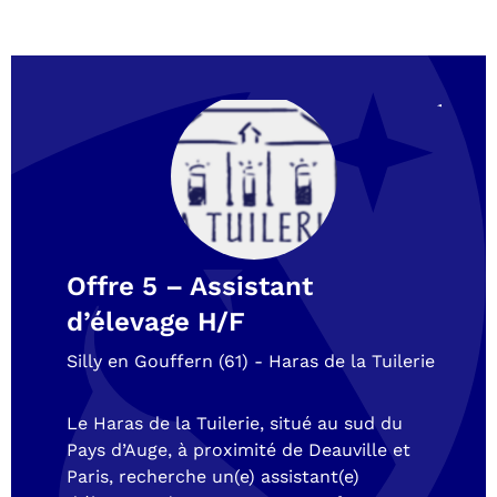
Of
S
Les
Ma
Offre 5 – Assistant
L’é
d’élevage H/F
à 
d’é
Silly en Gouffern (61) - Haras de la Tuilerie
L’é
re
Le Haras de la Tuilerie, situé au sud du
spé
Pays d’Auge, à proximité de Deauville et
de 
Paris, recherche un(e) assistant(e)
axé