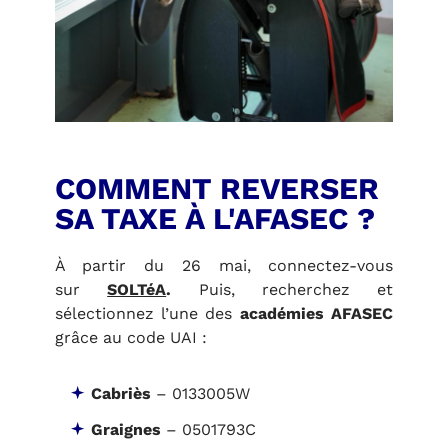
COMMENT REVERSER
SA TAXE À L'AFASEC ?
À partir du
26 mai
, connectez-vous
sur
SOLTéA
.
Puis, r
echerchez
et
sélectionnez
l’une des
académies AFASEC
grâce au code UAI :
Cabriès
–
0133005W
Graignes
–
0501793C