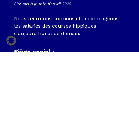
Site mis à jour le 10 avril 2026.
Nous recrutons, formons et accompagnons
les salariés des courses hippiques
d’aujourd’hui et de demain.
Siège social :
IMMEUBLE THEMIS
15 BOULEVARD DE DOUAUMONT
75017 PARIS
Tél.
0800 009 001
Espoirs en courses
EPONA