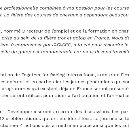
ce professionnelle combinée à ma passion pour les courses
er. La filière des courses de chevaux a cependant beaucoup 
, nommé Directeur de l’emploi et de la formation en char
crise au sein de la filière trot et galop en France. Nous 
lière, à commencer par l’AFASEC, a la clé pour résoudre l
t et celle du galop est fondamentale car nous devons travai
ation de Together for Racing International, autour de l’i
 opèrent et en particulier les jeunes générations qui son
x programmes qui existent déjà en France seront présentés
r seront utilisés pour aider à l’articulation et l’animation
r – Développer » seront au cœur des discussions. Les partic
12 problématiques qui ont été identifiées. La journée se t
ctionner 4 actions clés à mettre en place ainsi que les ac