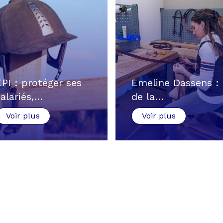
EPI : protéger ses
Emeline Dassens :
salariés,…
de la…
Voir plus
Voir plus