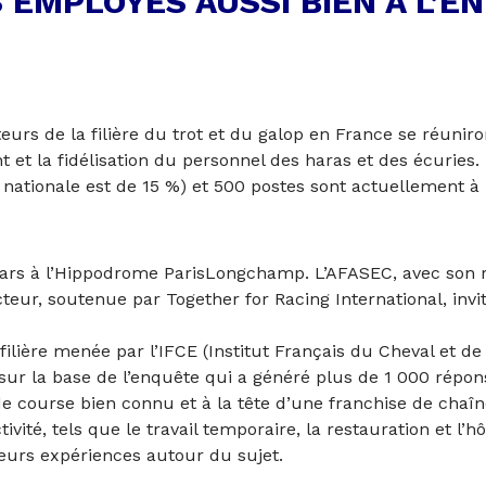
S EMPLOYÉS AUSSI BIEN À L’
cteurs de la filière du trot et du galop en France se réun
t la fidélisation du personnel des haras et des écuries. L
ationale est de 15 %) et 500 postes sont actuellement à po
ars à l’Hippodrome ParisLongchamp. L’AFASEC, avec son rô
teur, soutenue par Together for Racing International, invit
ilière menée par l’IFCE (Institut Français du Cheval et de 
sur la base de l’enquête qui a généré plus de 1 000 répon
 de course bien connu et à la tête d’une franchise de chaî
ivité, tels que le travail temporaire, la restauration et l’h
leurs expériences autour du sujet.