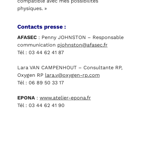
compatible avec mes possibilités
physiques. »
Contacts presse :
AFASEC
: Penny JOHNSTON – Responsable
communication
pjohnston@afasec.fr
Tél : 03 44 62 41 87
Lara VAN CAMPENHOUT – Consultante RP,
Oxygen RP
lara.v@oxygen-rp.com
Tél : 06 89 50 33 17
EPONA
:
www.atelier-epona.fr
Tél : 03 44 62 41 90