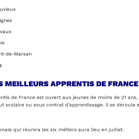
ouvieux
ignes
ivaux
is
nt-de-Marsan
y
.
ES MEILLEURS APPRENTIS DE FRANCE
ntis de France est ouvert aux jeunes de moins de 21 ans, 
ut scolaire ou sous contrat d’apprentissage. Il se déroule 
nale qui réunira les six métiers aura lieu en juillet.