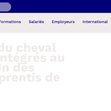
Formations
Salariés
Employeurs
International
du cheval
ntégrés au
Un des
prentis de