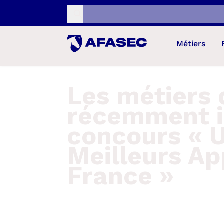
Recherche...
Métiers
Les métiers 
récemment i
concours « 
Meilleurs Ap
France »