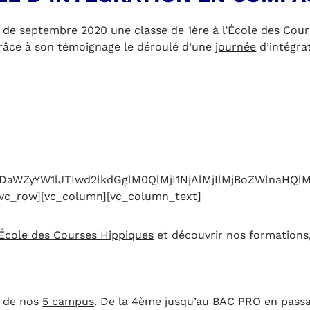
e de septembre 2020 une classe de 1ère à l’
École des Cour
râce à son témoignage le déroulé d’une
journée
d’intégra
NDaWZyYW1lJTIwd2lkdGglM0QlMjI1NjAlMjIlMjBoZWlna
[vc_row][vc_column][vc_column_text]
École des Courses Hippiques
et découvrir nos formations,
n de nos
5 campus
. De la 4ème jusqu’au BAC PRO en passa