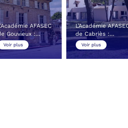
L’Académie AFASEC
L’Académie AFASE
de Gouvieux :…
de Cabriès :…
Voir plus
Voir plus