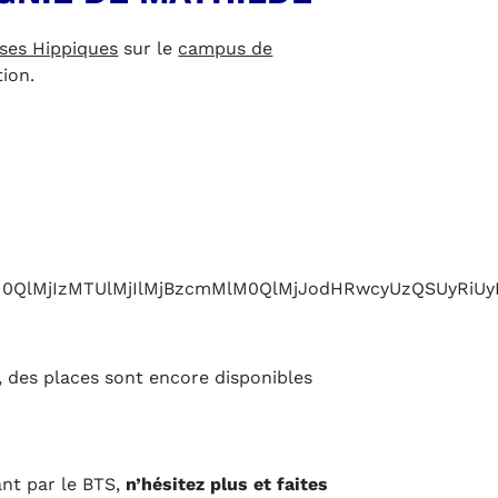
ses Hippiques
sur le
campus de
tion.
HQlM0QlMjIzMTUlMjIlMjBzcmMlM0QlMjJodHRwcyUzQSUy
 des places sont encore disponibles
nt par le BTS,
n’hésitez plus et faites