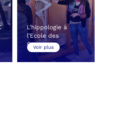
C
L’hippologie à
Lucie C
l’Ecole des
nouvelle
Courses…
Voir plus
Voir plu