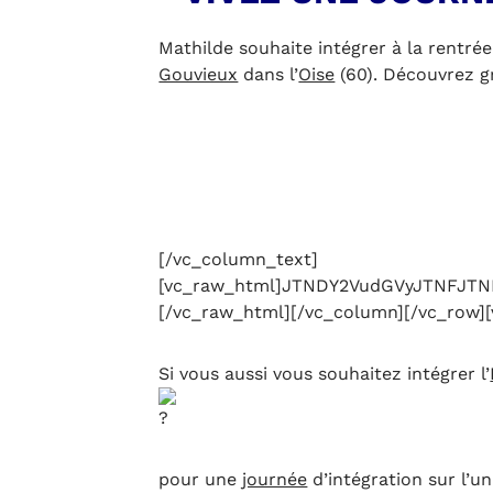
Mathilde souhaite intégrer à la rentré
Gouvieux
dans l’
Oise
(60). Découvrez g
[/vc_column_text]
[vc_raw_html]JTNDY2VudGVyJTNFJT
[/vc_raw_html][/vc_column][/vc_row]
Si vous aussi vous souhaitez intégrer l’
pour une
journée
d’intégration sur l’u