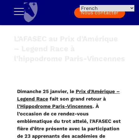
Nous contacter
L’AFASEC au Prix d’Amérique
– Legend Race à
l’hippodrome Paris-Vincennes
Dimanche 25 janvier, le
Prix d’Amérique –
Legend Race
fait son grand retour à
l’Hippodrome Paris-Vincennes
. À
l’occasion de ce rendez-vous
emblématique du trot attelé, l’AFASEC est
fière d’être présente avec la participation
de 23 apprenants des académies de