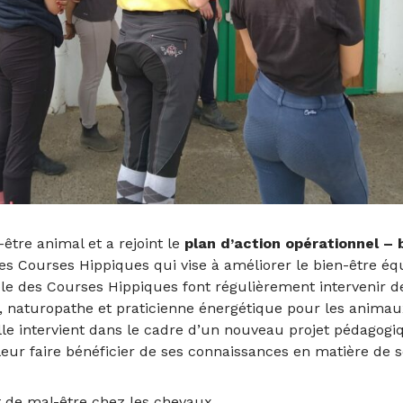
être animal et a rejoint le
plan d’action opérationnel 
des Courses Hippiques
qui vise à améliorer le bien-être éq
le des Courses Hippiques
font régulièrement intervenir d
), naturopathe et praticienne énergétique pour les animau
elle intervient dans le cadre d’un nouveau projet pédagog
leur faire bénéficier de ses connaissances en matière de 
t de mal-être chez les chevaux