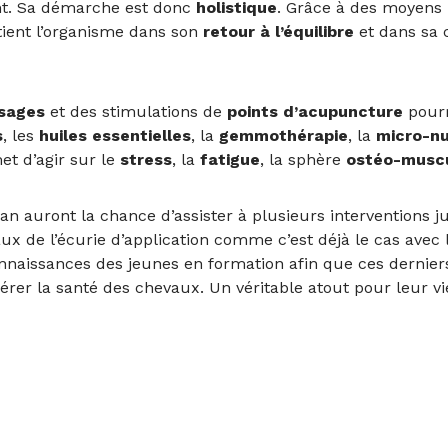
ent. Sa démarche est donc
holistique
. Grâce à des moyens 
tient l’organisme dans son
retour à l’équilibre
et dans sa 
sages
et des stimulations de
points d’acupuncture
pourr
s
, les
huiles essentielles
, la
gemmothérapie
, la
micro-nu
et d’agir sur le
stress
, la
fatigue
, la sphère
ostéo-muscu
auront la chance d’assister à plusieurs interventions jusq
ux de l’écurie d’application comme c’est déjà le cas avec l’
aissances des jeunes en formation afin que ces derniers
er la santé des chevaux. Un véritable atout pour leur vie