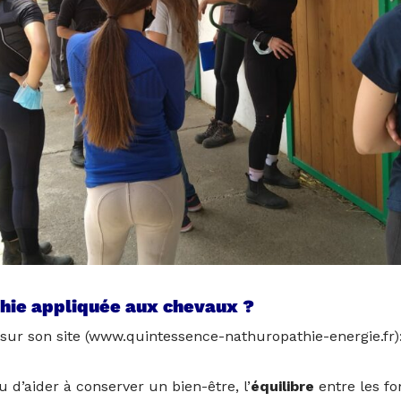
thie appliquée aux chevaux ?
r sur son site (www.quintessence-nathuropathie-energie.fr)
 d’aider à conserver un bien-être, l’
équilibre
entre les f