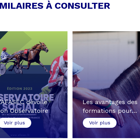
IMILAIRES À CONSULTER
L’AFASEC dévoile
Les avantages des
son Observatoire
formations pour…
Social…
Voir plus
Voir plus