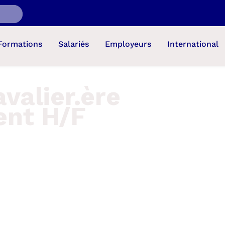
Formations
Salariés
Employeurs
International
valier.ère
ent H/F