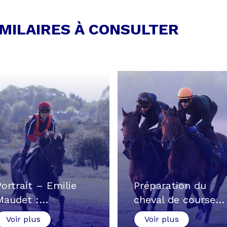
IMILAIRES À CONSULTER
Portrait – Emilie
Préparation du
Maudet :…
cheval de course…
Voir plus
Voir plus