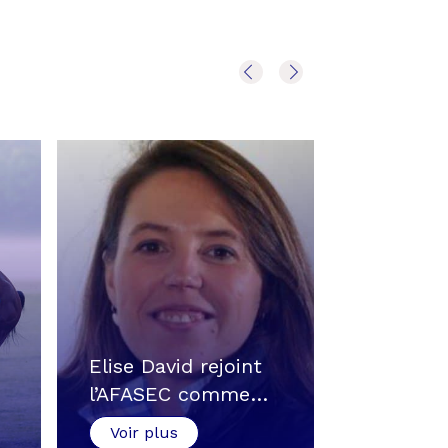
Elise David rejoint
Les prem
l’AFASEC comme…
d’un app
Voir plus
Voir plu